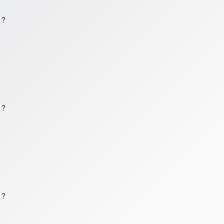
 ?
 ?
 ?